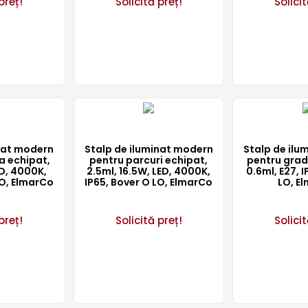
preț!
Solicită preț!
Solicit
inat modern
Stalp de iluminat modern
Stalp de ilu
a echipat,
pentru parcuri echipat,
pentru grad
ED, 4000K,
2.5ml, 16.5W, LED, 4000K,
0.6ml, E27, I
LO, ElmarCo
IP65, Bover O LO, ElmarCo
LO, E
preț!
Solicită preț!
Solicit