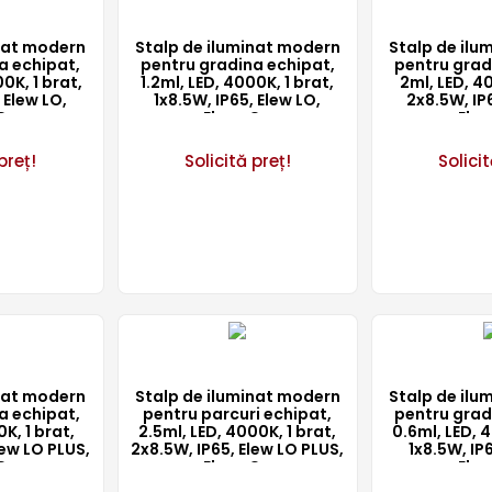
inat modern
Stalp de iluminat modern
Stalp de ilu
a echipat,
pentru gradina echipat,
pentru grad
0K, 1 brat,
1.2ml, LED, 4000K, 1 brat,
2ml, LED, 40
 Elew LO,
1x8.5W, IP65, Elew LO,
2x8.5W, IP6
Co
ElmarCo
Elm
preț!
Solicită preț!
Solicit
inat modern
Stalp de iluminat modern
Stalp de ilu
a echipat,
pentru parcuri echipat,
pentru grad
K, 1 brat,
2.5ml, LED, 4000K, 1 brat,
0.6ml, LED, 4
lew LO PLUS,
2x8.5W, IP65, Elew LO PLUS,
1x8.5W, IP
Co
ElmarCo
Elm