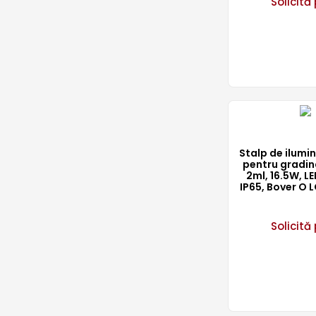
Solicită 
Stalp de ilum
pentru gradin
2ml, 16.5W, L
IP65, Bover O 
Solicită 