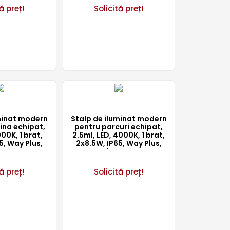
ă preț!
Solicită preț!
minat modern
Stalp de iluminat modern
ina echipat,
pentru parcuri echipat,
00K, 1 brat,
2.5ml, LED, 4000K, 1 brat,
5, Way Plus,
2x8.5W, IP65, Way Plus,
arCo
ElmarCo
ă preț!
Solicită preț!