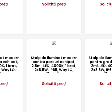
preț!
Solicită preț!
Solicit
inat modern
Stalp de iluminat modern
Stalp de ilu
a echipat,
pentru parcuri echipat,
pentru grad
K, 1 brat,
2.5ml, LED, 4000K, 1 brat,
2ml, LED, 40
, Way LO,
2x8.5W, IP65, Way LO,
2x8.5W, IP6
Co
ElmarCo
Elm
preț!
Solicită preț!
Solicit