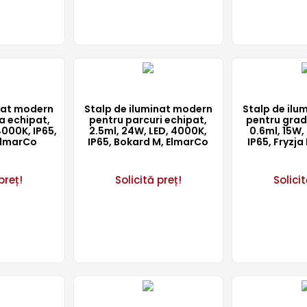
inat modern
Stalp de iluminat modern
Stalp de ilu
a echipat,
pentru parcuri echipat,
pentru grad
4000K, IP65,
2.5ml, 24W, LED, 4000K,
0.6ml, 15W,
ElmarCo
IP65, Bokard M, ElmarCo
IP65, Fryzja
preț!
Solicită preț!
Solicit