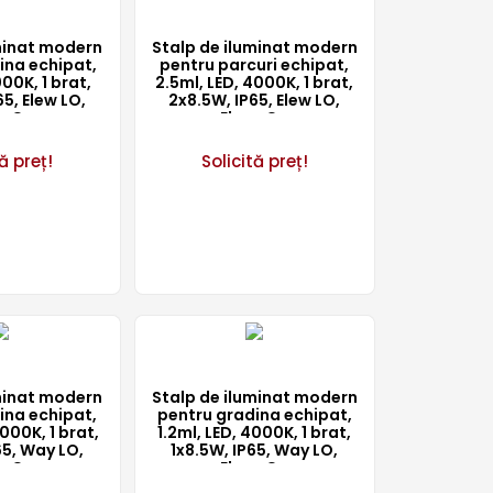
minat modern
Stalp de iluminat modern
ina echipat,
pentru parcuri echipat,
00K, 1 brat,
2.5ml, LED, 4000K, 1 brat,
5, Elew LO,
2x8.5W, IP65, Elew LO,
arCo
ElmarCo
ă preț!
Solicită preț!
minat modern
Stalp de iluminat modern
ina echipat,
pentru gradina echipat,
000K, 1 brat,
1.2ml, LED, 4000K, 1 brat,
65, Way LO,
1x8.5W, IP65, Way LO,
arCo
ElmarCo