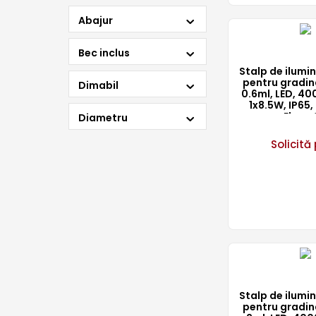
Abajur
Bec inclus
Stalp de ilum
pentru gradin
Dimabil
0.6ml, LED, 400
1x8.5W, IP65,
Elmar
Diametru
Solicită 
Stalp de ilum
pentru gradin