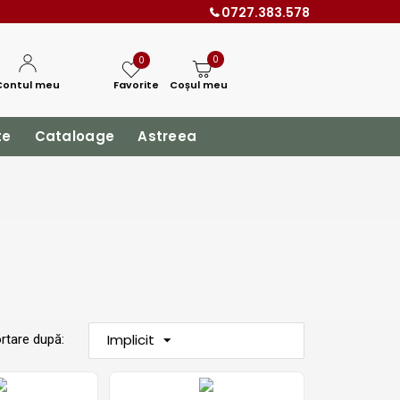
0727.383.578
0
0
Contul meu
Favorite
Coșul meu
te
Cataloage
Astreea
Implicit