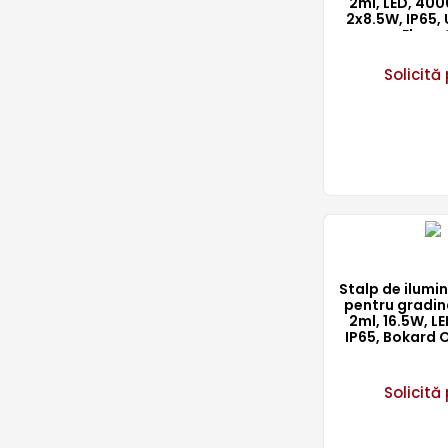
2ml, LED, 4000
2x8.5W, IP65, 
Elmar
Solicită 
Stalp de ilum
pentru gradin
2ml, 16.5W, L
IP65, Bokard 
Solicită 