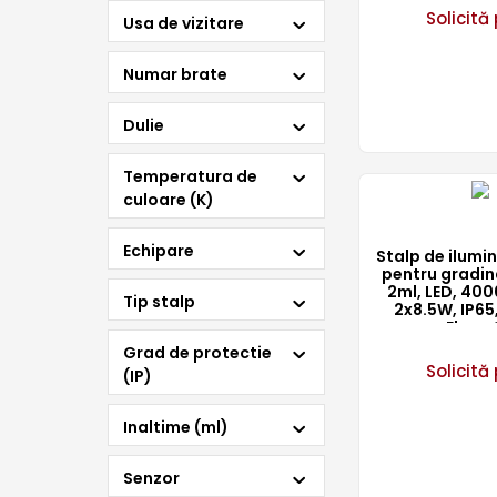
Solicită 
Usa de vizitare
Numar brate
Dulie
Temperatura de
culoare (K)
Echipare
Stalp de ilum
pentru gradin
2ml, LED, 4000
Tip stalp
2x8.5W, IP65
Elmar
Grad de protectie
Solicită 
(IP)
Inaltime (ml)
Senzor