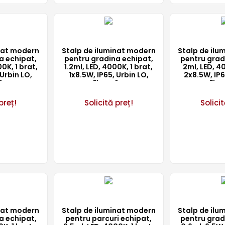
inat modern
Stalp de iluminat modern
Stalp de ilu
a echipat,
pentru gradina echipat,
pentru grad
0K, 1 brat,
1.2ml, LED, 4000K, 1 brat,
2ml, LED, 40
 Urbin LO,
1x8.5W, IP65, Urbin LO,
2x8.5W, IP6
Co
ElmarCo
Elm
preț!
Solicită preț!
Solicit
inat modern
Stalp de iluminat modern
Stalp de ilu
a echipat,
pentru parcuri echipat,
pentru grad