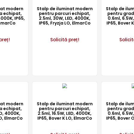
inat modern
Stalp de iluminat modern
Stalp de ilu
a echipat,
pentru parcuri echipat,
pentru grad
4000K, IP65,
2.5ml, 30W, LED, 4000K,
0.6ml, 6.5W,
ElmarCo
IP65, Fryzja LO, ElmarCo
IP65, Bover 
preț!
Solicită preț!
Solicit
inat modern
Stalp de iluminat modern
Stalp de ilu
a echipat,
pentru parcuri echipat,
pentru grad
ED, 4000K,
2.5ml, 16.5W, LED, 4000K,
0.6ml, 6.5W,
LO, ElmarCo
IP65, Bover K LO, ElmarCo
IP65, Bover 