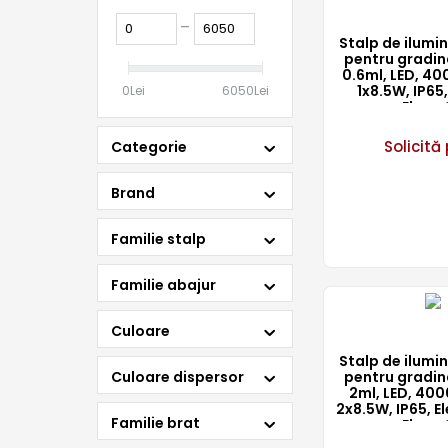
–
Stalp de ilum
pentru gradin
0.6ml, LED, 400
1x8.5W, IP65,
0
Lei
6050
Lei
Elmar
Solicită 
Categorie
Brand
Familie stalp
Familie abajur
Culoare
Stalp de ilum
Culoare dispersor
pentru gradin
2ml, LED, 4000
2x8.5W, IP65, E
Familie brat
Elmar