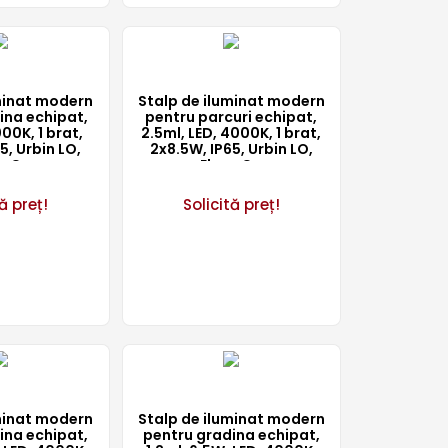
minat modern
Stalp de iluminat modern
ina echipat,
pentru parcuri echipat,
00K, 1 brat,
2.5ml, LED, 4000K, 1 brat,
5, Urbin LO,
2x8.5W, IP65, Urbin LO,
arCo
ElmarCo
ă preț!
Solicită preț!
minat modern
Stalp de iluminat modern
ina echipat,
pentru gradina echipat,