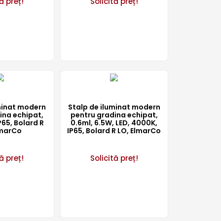
ă preț!
Solicită preț!
minat modern
Stalp de iluminat modern
ina echipat,
pentru gradina echipat,
P65, Bolard R
0.6ml, 6.5W, LED, 4000K,
lmarCo
IP65, Bolard R LO, ElmarCo
ă preț!
Solicită preț!