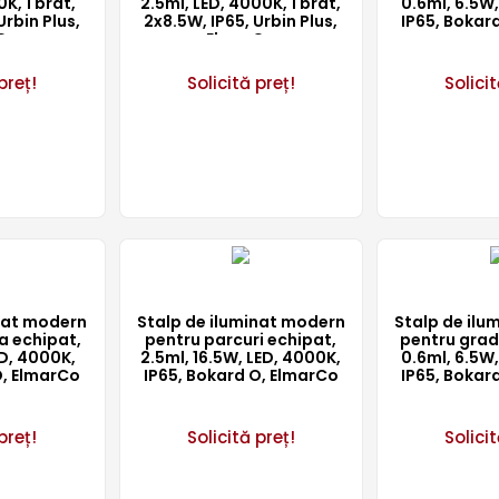
K, 1 brat,
2.5ml, LED, 4000K, 1 brat,
0.6ml, 6.5W,
Urbin Plus,
2x8.5W, IP65, Urbin Plus,
IP65, Bokar
Co
ElmarCo
preț!
Solicită preț!
Solicit
inat modern
Stalp de iluminat modern
Stalp de ilu
a echipat,
pentru parcuri echipat,
pentru grad
ED, 4000K,
2.5ml, 16.5W, LED, 4000K,
0.6ml, 6.5W,
O, ElmarCo
IP65, Bokard O, ElmarCo
IP65, Bokar
preț!
Solicită preț!
Solicit